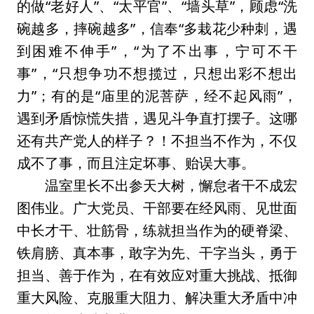
的做“老好人”、“太平官”、“墙头草”，顾虑“洗
碗越多，摔碗越多”，信奉“多栽花少种刺，遇
到困难不伸手”，“为了不出事，宁可不干
事”，“只想争功不想揽过，只想出彩不想出
力”；有的是“庙里的泥菩萨，经不起风雨”，
遇到矛盾惊慌失措，遇见斗争直打摆子。这哪
还有共产党人的样子？！不担当不作为，不仅
成不了事，而且注定坏事、贻误大事。
温室里长不出参天大树，懈怠者干不成宏
图伟业。广大党员、干部要在经风雨、见世面
中长才干、壮筋骨，练就担当作为的硬脊梁、
铁肩膀、真本事，敢字为先、干字当头，勇于
担当、善于作为，在有效应对重大挑战、抵御
重大风险、克服重大阻力、解决重大矛盾中冲