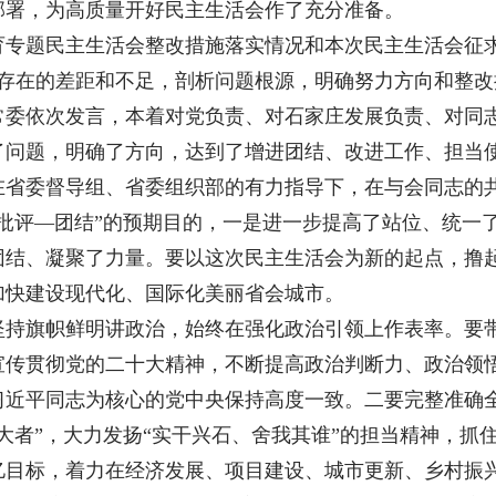
部署，为高质量开好民主生活会作了充分准备。
育专题民主生活会整改措施落实情况和本次民主生活会征
视存在的差距和不足，剖析问题根源，明确努力方向和整
常委依次发言，本着对党负责、对石家庄发展负责、对同
了问题，明确了方向，达到了增进团结、改进工作、担当
在省委督导组、省委组织部的有力指导下，在与会同志的
批评—团结”的预期目的，一是进一步提高了站位、统一
团结、凝聚了力量。要以这次民主生活会为新的起点，撸
加快建设现代化、国际化美丽省会城市。
坚持旗帜鲜明讲政治，始终在强化政治引领上作表率。要
宣传贯彻党的二十大精神，不断提高政治判断力、政治领
习近平同志为核心的党中央保持高度一致。二要完整准确
大者”，大力发扬“实干兴石、舍我其谁”的担当精神，抓
亿目标，着力在经济发展、项目建设、城市更新、乡村振