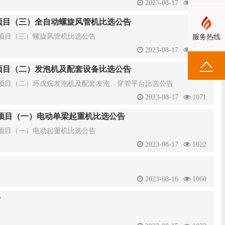
2023-08-17
1129
购项目（三）全自动螺旋风管机比选公告
购项目（三）螺旋风管机比选公告
服务热线
2023-08-17
1018
购项目（二）发泡机及配套设备比选公告
购项目（二）环戊烷发泡机及配套发泡、穿管平台比选公告
2023-08-17
1071
购项目（一）电动单梁起重机比选公告
购项目（一）电动起重机比选公告
2023-08-17
1022
2023-08-16
1060
告