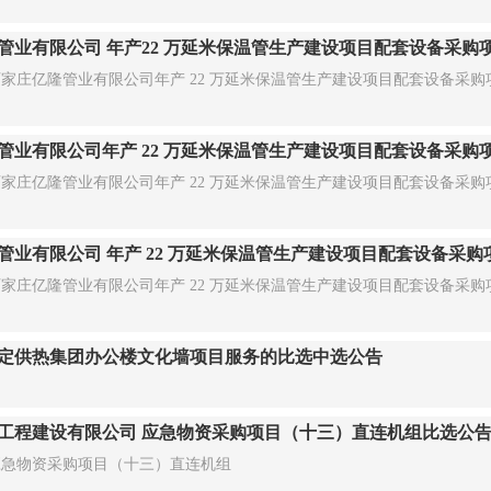
管业有限公司 年产22 万延米保温管生产建设项目配套设备采
家庄亿隆管业有限公司年产 22 万延米保温管生产建设项目配套设备采
管业有限公司年产 22 万延米保温管生产建设项目配套设备采
家庄亿隆管业有限公司年产 22 万延米保温管生产建设项目配套设备采
管业有限公司 年产 22 万延米保温管生产建设项目配套设备采
家庄亿隆管业有限公司年产 22 万延米保温管生产建设项目配套设备采
定供热集团办公楼文化墙项目服务的比选中选公告
工程建设有限公司 应急物资采购项目（十三）直连机组比选公
应急物资采购项目（十三）直连机组