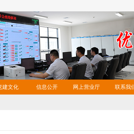
党建文化
信息公开
网上营业厅
联系我