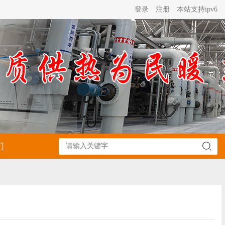
登录
注册
本站支持ipv6
们