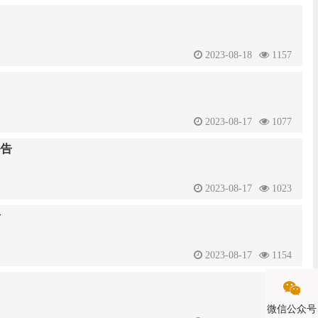
2023-08-18
1157
2023-08-17
1077
公告
2023-08-17
1023
告
2023-08-17
1154
微信公众号