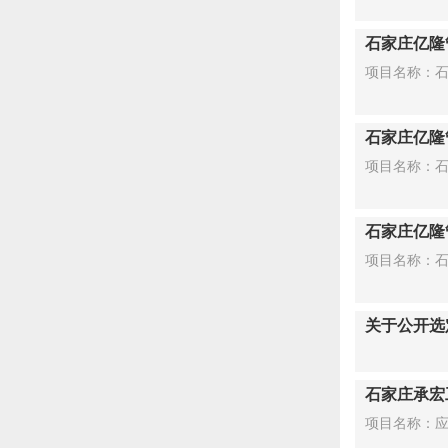
石家庄亿隆
项目名称：石
石家庄亿隆
项目名称：石
石家庄亿隆
项目名称：石
关于公开选
石家庄承宏
项目名称：